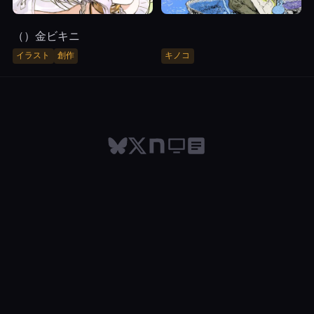
（NSFW）金ビキニ
イラスト
創作
キノコ
© 2026 MercuriusLAB. All rights reserved.