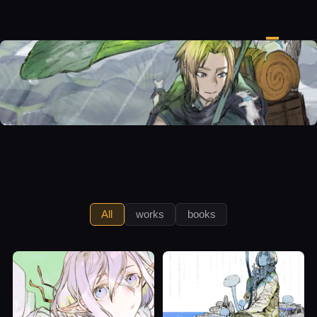
MercuriusLAB
All
works
books