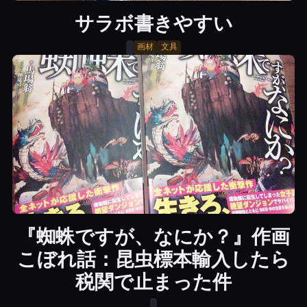
サラボ書きやすい
画材
文具
『蜘蛛ですが、なにか？』作画
こぼれ話：昆虫標本輸入したら
税関で止まった件